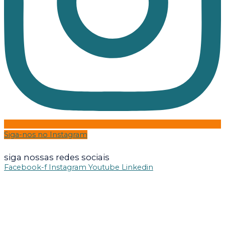
Siga-nos no Instagram
watchseries
siga nossas redes sociais
Facebook-f
Instagram
Youtube
Linkedin
Criado por Agência Ir Mais Comunicação