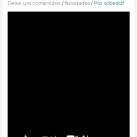
Deixe um comentário
/
Novidades
/ Por
sobeddf