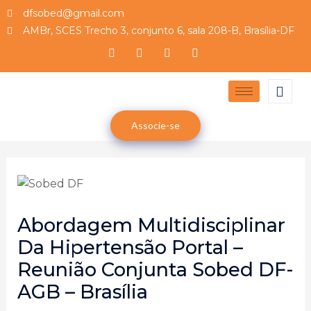
dfsobed@gmail.com
AMBr, SCES Trecho 3, conjunto 6, sala 208-B, Brasília-DF
Associe-se
Abordagem Multidisciplinar
Da Hipertensão Portal –
Reunião Conjunta Sobed DF-
AGB – Brasília