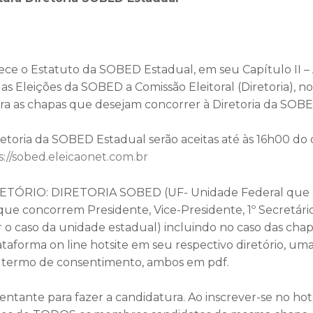
e o Estatuto da SOBED Estadual, em seu Capítulo II – 
Eleições da SOBED a Comissão Eleitoral (Diretoria), no 
para as chapas que desejam concorrer à Diretoria da SOB
retoria da SOBED Estadual serão aceitas até às 16h00 do d
s://sobed.eleicaonet.com.br
RIO: DIRETORIA SOBED (UF- Unidade Federal que a ide
e concorrem Presidente, Vice-Presidente, 1º Secretário 
for o caso da unidade estadual) incluindo no caso das cha
ataforma on line hotsite em seu respectivo diretório, um
e termo de consentimento, ambos em pdf.
ntante para fazer a candidatura. Ao inscrever-se no hot