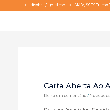
dfsobed@gmail.com
AMBr, SCES Trecho 3,
Carta Aberta Ao 
Deixe um comentário
/
Novidades
Carta aos Associados Candidat