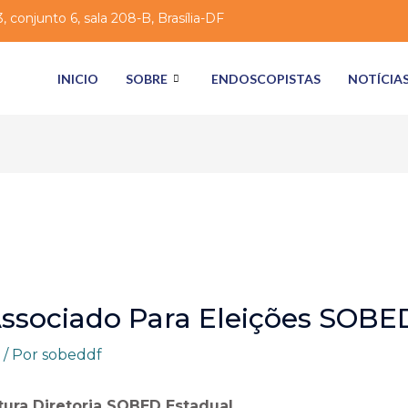
 conjunto 6, sala 208-B, Brasília-DF
INICIO
SOBRE
ENDOSCOPISTAS
NOTÍCIA
Associado Para Eleições SOBE
/ Por
sobeddf
ura Diretoria SOBED Estadual