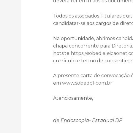
deverá ter em mãos os documento
Todos os associados Titulares qui
candidatar-se aos cargos de direto
Na oportunidade, abrimos candida
chapa concorrente para Diretoria.
hotsite
https://sobed.eleicaonet.c
currículo e termo de consentime
A presente carta de convocação 
em
www.sobeddf.com.br
Atenciosamente,
Juliana
de Endoscopia- Estadual DF