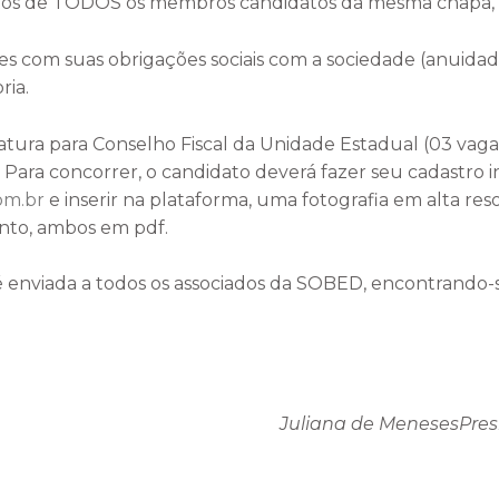
s de TODOS os membros candidatos da mesma chapa, pa
tes com suas obrigações sociais com a sociedade (anuidad
ria.
tura para Conselho Fiscal da Unidade Estadual (03 vagas
 Para concorrer, o candidato deverá fazer seu cadastro 
om.br
e inserir na plataforma, uma fotografia em alta re
nto, ambos em pdf.
é enviada a todos os associados da SOBED, encontrando
 de Meneses
Pres