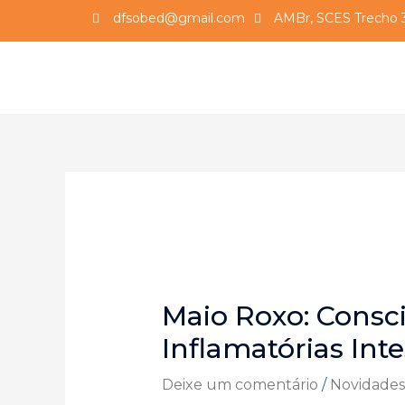
dfsobed@gmail.com
AMBr, SCES Trecho 3,
Maio Roxo: Consc
Inflamatórias Inte
Deixe um comentário
/
Novidades