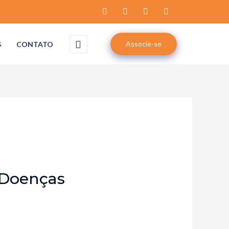
Associe-se
S
CONTATO
 Doenças