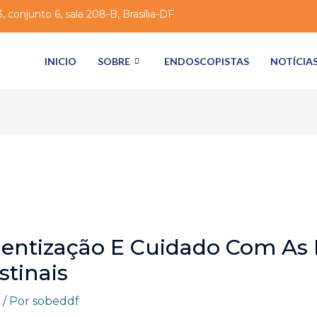
 conjunto 6, sala 208-B, Brasília-DF
INICIO
SOBRE
ENDOSCOPISTAS
NOTÍCIA
ientização E Cuidado Com As
stinais
/ Por
sobeddf