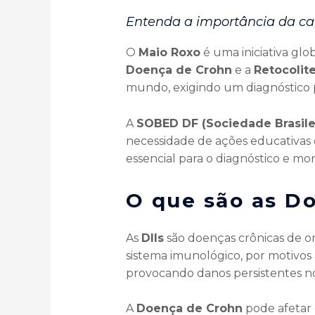
Entenda a importância da c
O
Maio Roxo
é uma iniciativa glo
Doença de Crohn
e a
Retocolite
mundo, exigindo um diagnóstico 
A
SOBED DF (Sociedade Brasilei
necessidade de ações educativas 
essencial para o diagnóstico e mo
O que são as Do
As
DIIs
são doenças crônicas de 
sistema imunológico, por motivo
provocando danos persistentes no
A
Doença de Crohn
pode afetar 