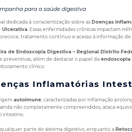
ampanha para a saúde digestiva
bal dedicada à conscientização sobre as
Doenças Inflamat
 Ulcerativa
. Essas enfermidades crônicas impactam milha
precoce, tratamento contínuo e acesso à informação de 
ra de Endoscopia Digestiva – Regional Distrito Fede
e preventivas, além de destacar o papel da
endoscopia 
nitoramento clínico.
enças Inflamatórias Intesti
origem
autoimune
, caracterizadas por inflamação prolong
s ainda não completamente compreendidos, ataca equiv
 intestino.
qualquer parte do sistema digestivo, enquanto a
Retoco