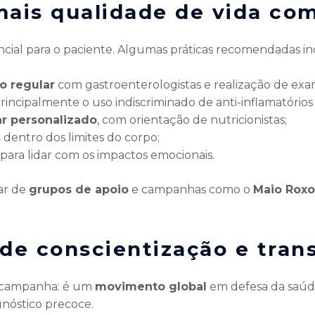
ais qualidade de vida com
encial para o paciente. Algumas práticas recomendadas i
 regular
com gastroenterologistas e realização de ex
principalmente o uso indiscriminado de anti-inflamatórios
r personalizado
, com orientação de nutricionistas;
s
dentro dos limites do corpo;
para lidar com os impactos emocionais.
ar de
grupos de apoio
e campanhas como o
Maio Roxo
e conscientização e tran
 campanha: é um
movimento global
em defesa da saúde 
gnóstico precoce.