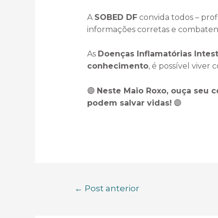
A
SOBED DF
convida todos – profi
informações corretas e combaten
As
Doenças Inflamatórias Intest
conhecimento
, é possível vive
🟣
Neste Maio Roxo, ouça seu c
podem salvar vidas!
🟣
←
Post anterior