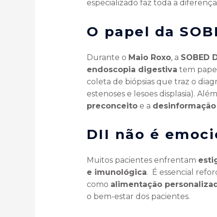
especializado faz toda a diferenç
O papel da SOB
Durante o
Maio Roxo
, a
SOBED 
endoscopia digestiva
tem papel
coleta de biópsias que traz o diag
estenoses e lesoes displasia). Al
preconceito
e a
desinformação
DII não é emoci
Muitos pacientes enfrentam
esti
e imunológica
. É essencial refo
como
alimentação personalizad
o bem-estar dos pacientes.