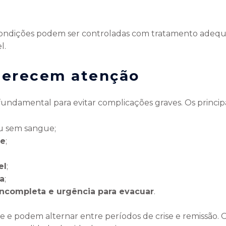
ondições podem ser controladas com tratamento adequa
l.
merecem atenção
fundamental para evitar complicações graves. Os princip
u sem sangue;
te
;
el
;
a
;
ncompleta e urgência para evacuar
.
de e podem alternar entre períodos de crise e remissã