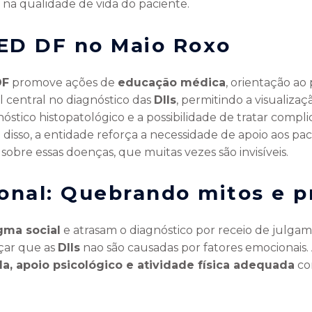
a na qualidade de vida do paciente.
ED DF no Maio Roxo
DF
promove ações de
educação médica
, orientação ao 
 central no diagnóstico das
DIIs
, permitindo a visualizaç
nóstico histopatológico e a possibilidade de tratar compl
ém disso, a entidade reforça a necessidade de apoio aos p
sobre essas doenças, que muitas vezes são invisíveis.
onal: Quebrando mitos e p
gma social
e atrasam o diagnóstico por receio de julga
rçar que as
DIIs
nao são causadas por fatores emocionais
a, apoio psicológico e atividade física adequada
co